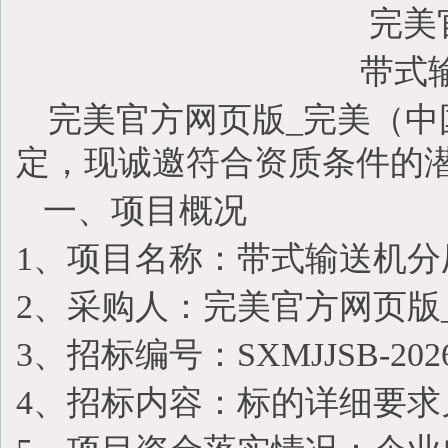
完美
带式
完美官方网页版_完美（中
定，现诚邀符合资质条件的
一、项目概况
1、项目名称：带式输送机分
2、采购人：完美官方网页版
3、招标编号：
SXMJJSB-202
4
、
招标内容：标的详细要求