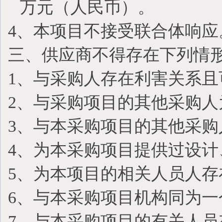
万元（人民币）。
4、本项目不接受联合体响应
三、供应商不得存在下列情
1、与采购人存在利害关系
2、与采购项目的其他采购
3、与本采购项目的其他采
4、为本采购项目提供过设
5、为本项目的相关人员人
6、与本采购项目机构同为
7、与本采购项目的有关人