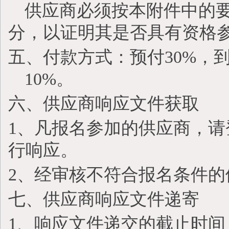
供应商必须按本附件中的
分，以证明其是否具有资格
五、付款方式：预付
30%
，
10%
。
六、供应商响应文件获取
1、凡报名参加的供应商，
行响应。
2、经审核不符合报名条件的
七、供应商响应文件递寄
1、响应文件递交的截止时间